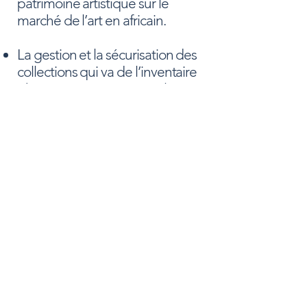
patrimoine artistique sur le
marché de l’art en africain.
La gestion et la sécurisation des
collections qui va de l’inventaire
physique et numérique à la
sousc
ription de police
d’assurance en fonction des
besoins de chaque
collectionneur.
Notre connaissance approfondie
du marché de l’art s’étend des
artistes, des objets d’art aux
professionnels de tous les corps
de métier du marché de l’art
pour une approche sécurisée.