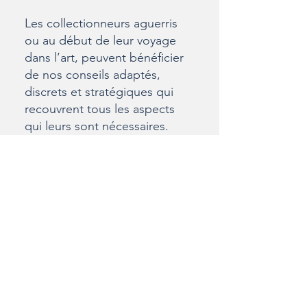
Les collectionneurs aguerris
ou au début de leur voyage
dans l’art, peuvent bénéficier
de nos conseils adaptés,
discrets et stratégiques qui
recouvrent tous les aspects
qui leurs sont nécessaires.
Notre action diverse va de la
représentation en salle de
vente à l'intermédiation, aux
inventaires et aux expertises,
en passant par la gestion
complète des collections.